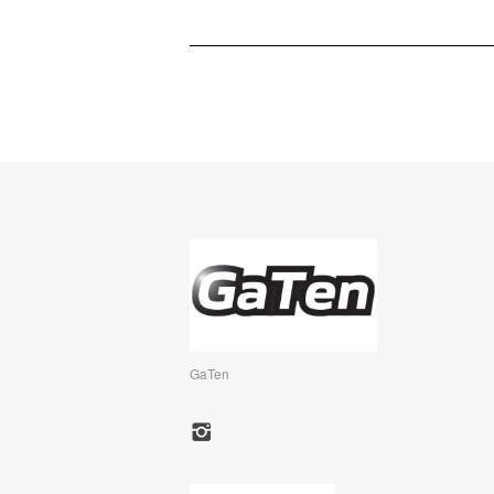
GaTen